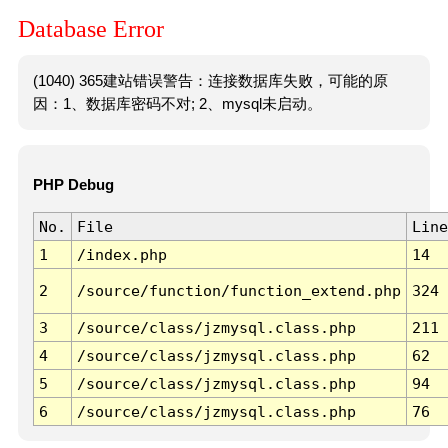
Database Error
(1040) 365建站错误警告：连接数据库失败，可能的原
因：1、数据库密码不对; 2、mysql未启动。
PHP Debug
No.
File
Line
1
/index.php
14
2
/source/function/function_extend.php
324
3
/source/class/jzmysql.class.php
211
4
/source/class/jzmysql.class.php
62
5
/source/class/jzmysql.class.php
94
6
/source/class/jzmysql.class.php
76